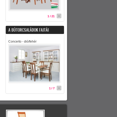
›
1 / 21
A BÚTORCSALÁDOK FAJTÁI
Concerto - dió/fehér
›
1 / 7