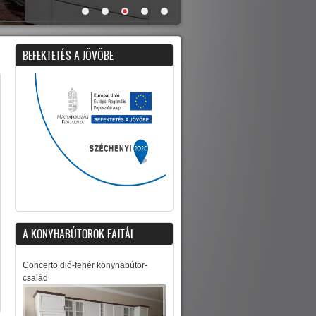
BEFEKTETÉS A JÖVÖBE
A KONYHABÚTOROK FAJTÁI
Concerto dió-fehér konyhabútor-
család