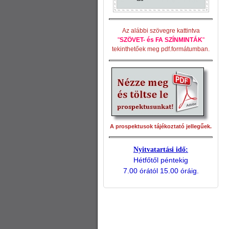
Az alábbi szövegre kattintva
"
SZÖVET- és FA SZÍNMINTÁK
"
tekinthetőek meg pdf.formátumban.
A prospektusok tájékoztató jellegűek.
Nyitvatartási idő:
Hétfőtől péntekig
7.00 órától 15.00 óráig.