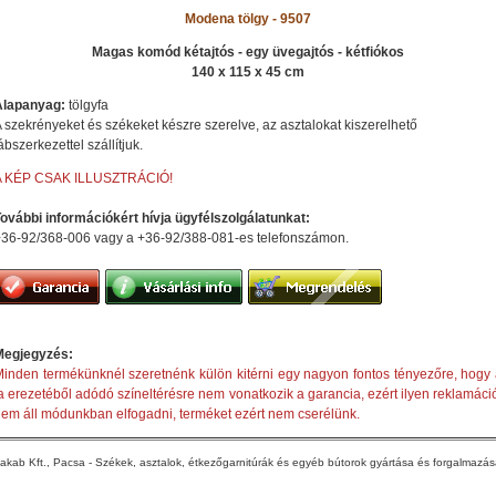
Modena tölgy - 9507
Magas komód kétajtós - egy üvegajtós - kétfiókos
140 x 115 x 45 cm
Alapanyag:
tölgyfa
 szekrényeket és székeket készre szerelve, az asztalokat kiszerelhető
ábszerkezettel szállítjuk.
A KÉP CSAK ILLUSZTRÁCIÓ!
ovábbi információkért hívja ügyfélszolgálatunkat:
36-92/368-006 vagy a +36-92/388-081-es telefonszámon.
Megjegyzés:
inden termékünknél szeretnénk külön kitérni egy nagyon fontos tényezőre, hogy
a erezetéből adódó színeltérésre nem vonatkozik a garancia, ezért ilyen reklamáci
em áll módunkban elfogadni, terméket ezért nem cserélünk.
akab Kft., Pacsa - Székek, asztalok, étkezőgarnitúrák és egyéb bútorok gyártása és forgalmazá