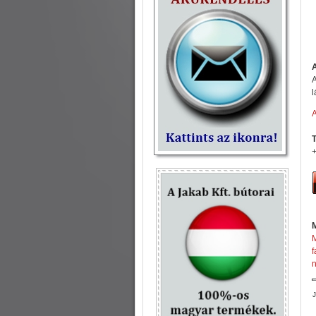
A
l
T
+
M
f
n
J