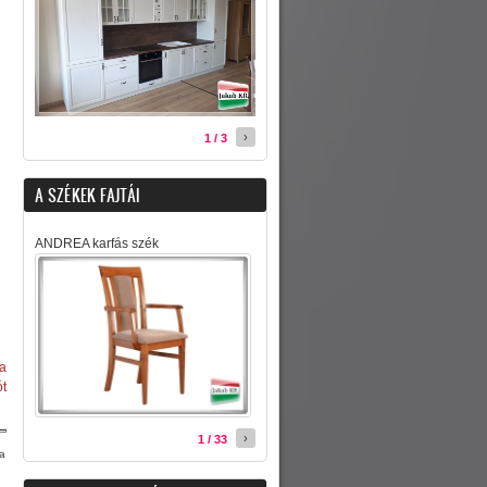
›
1 / 3
A SZÉKEK FAJTÁI
ANDREA karfás szék
 a
ót
›
1 / 33
sa