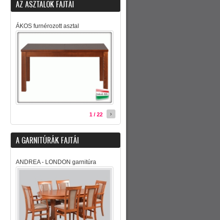
AZ ASZTALOK FAJTÁI
ÁKOS furnérozott asztal
›
1 / 22
A GARNITÚRÁK FAJTÁI
ANDREA - LONDON garnitúra