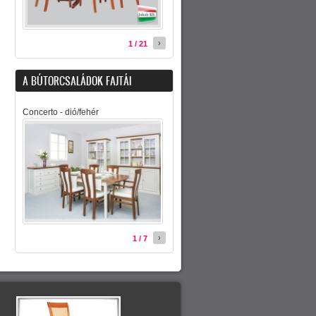
›
1 / 21
A BÚTORCSALÁDOK FAJTÁI
Concerto - dió/fehér
›
1 / 7