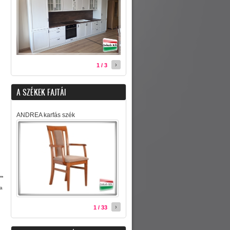
›
1 / 3
A SZÉKEK FAJTÁI
ANDREA karfás szék
sa
›
1 / 33