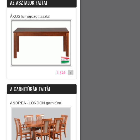
AZ ASZTALOK FAJTÁI
ÁKOS furnérozott asztal
›
1 / 22
A GARNITÚRÁK FAJTÁI
ANDREA - LONDON garnitúra