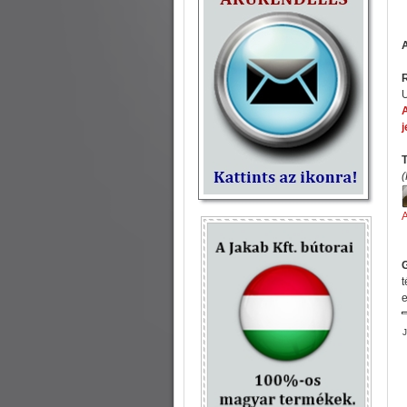
R
A
j
(
A
t
e
J