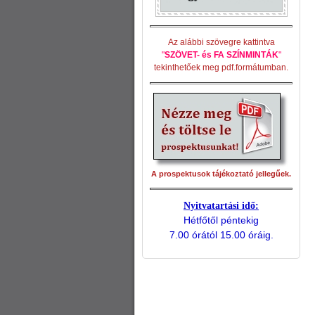
Az alábbi szövegre kattintva
"
SZÖVET- és FA SZÍNMINTÁK
"
tekinthetőek meg pdf.formátumban.
A prospektusok tájékoztató jellegűek.
Nyitvatartási idő:
Hétfőtől péntekig
7.00 órától 15.00 óráig.