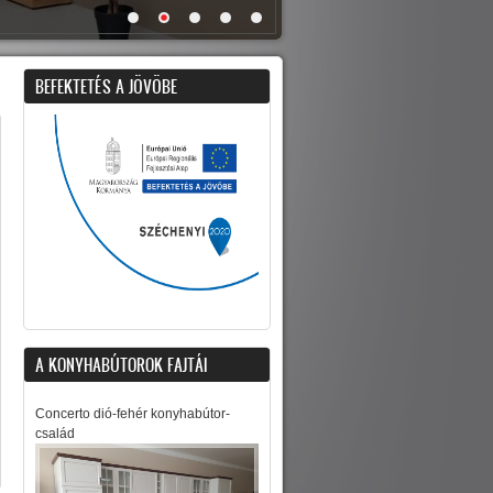
BEFEKTETÉS A JÖVÖBE
A KONYHABÚTOROK FAJTÁI
Concerto dió-fehér konyhabútor-
család