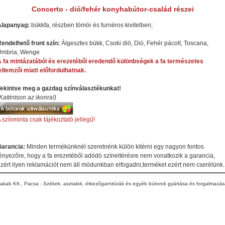
Concerto - dió/fehér konyhabútor-család részei
Alapanyag:
bükkfa, részben tömör és furnéros kivitelben;
endelhető front szín:
Álgesztes bükk, Csoki dió, Dió, Fehér pácolt, Toscana,
Umbria, Wenge
 fa mintázatából és erezetéből eredendő különbségek a fa természetes
ellemzői miatt előfordulhatnak.
Tekintse meg a gazdag színválasztékunkat!
Kattintson az ikonra!)
 színminta csak tájékoztató jellegű!
Garancia:
Minden termékünknél szeretnénk külön kitérni egy nagyon fontos
ényezőre, hogy a fa erezetéből adódó színeltérésre nem vonatkozik a garancia,
zért ilyen reklamációt nem áll módunkban elfogadni,terméket ezért nem cserélünk.
akab Kft., Pacsa - Székek, asztalok, étkezőgarnitúrák és egyéb bútorok gyártása és forgalmazá