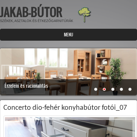
JAKAB-BÚTOR
Ugrás a tartalomra
SZÉKEK, ASZTALOK ÉS ÉTKEZŐGARNITÚRÁK
MENU
Érzelem és racionalitás
345
Concerto dio-fehér konyhabútor fotói_07