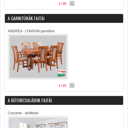
1 / 22
›
A GARNITÚRÁK FAJTÁI
ANDREA - LONDON garnitúra
1 / 21
›
A BÚTORCSALÁDOK FAJTÁI
Concerto - dió/fehér