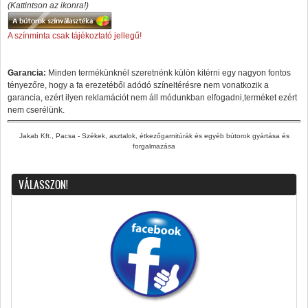
(Kattintson az ikonra!)
A színminta csak tájékoztató jellegű!
Garancia:
Minden termékünknél szeretnénk külön kitérni egy nagyon fontos
tényezőre, hogy a fa erezetéből adódó színeltérésre nem vonatkozik a
garancia, ezért ilyen reklamációt nem áll módunkban elfogadni,terméket ezért
nem cserélünk.
Jakab Kft., Pacsa - Székek, asztalok, étkezőgarnitúrák és egyéb bútorok gyártása és
forgalmazása
VÁLASSZON!