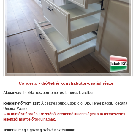
Concerto - dió/fehér konyhabútor-család részei
Alapanyag:
bükkfa, részben tömör és furnéros kivitelben;
Rendelhető front szín:
Álgesztes bükk, Csoki dió, Dió, Fehér pácolt, Toscana,
Umbria, Wenge
A fa mintázatából és erezetéből eredendő különbségek a fa természetes
jellemzői miatt előfordulhatnak.
Tekintse meg a gazdag színválasztékunkat!