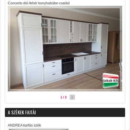
Concerto dió-fehér konyhabútor-család
1 / 3
›
A SZÉKEK FAJTÁI
ANDREA karfás szék