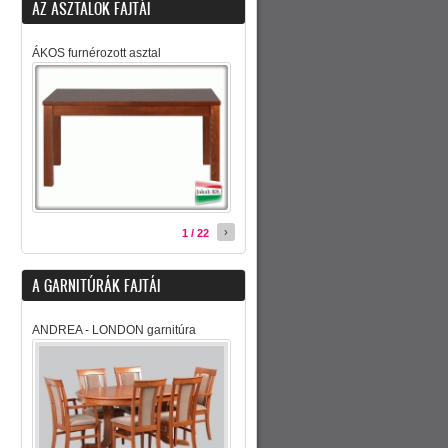
AZ ASZTALOK FAJTÁI
ÁKOS furnérozott asztal
›
1 / 22
A GARNITÚRÁK FAJTÁI
ANDREA - LONDON garnitúra