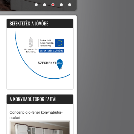
BEFEKTETÉS A JÖVÖBE
A KONYHABÚTOROK FAJTÁI
Concerto dió-fehér konyhabútor-
család