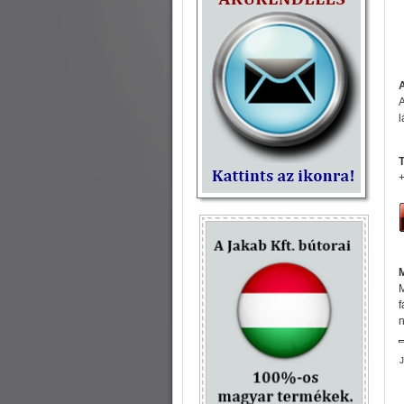
A
l
T
+
M
f
n
J