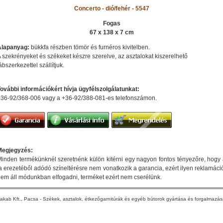
Concerto - dió/fehér - 5547
Fogas
67 x 138 x 7 cm
Alapanyag:
bükkfa részben tömör és furnéros kivitelben.
 szekrényeket és székeket készre szerelve, az asztalokat kiszerelhető
ábszerkezettel szállítjuk.
ovábbi információkért hívja ügyfélszolgálatunkat:
36-92/368-006 vagy a +36-92/388-081-es telefonszámon.
Megjegyzés:
inden termékünknél szeretnénk külön kitérni egy nagyon fontos tényezőre, hogy
a erezetéből adódó színeltérésre nem vonatkozik a garancia, ezért ilyen reklamáci
em áll módunkban elfogadni, terméket ezért nem cserélünk.
akab Kft., Pacsa - Székek, asztalok, étkezőgarnitúrák és egyéb bútorok gyártása és forgalmazá