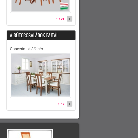
›
1 / 21
A BÚTORCSALÁDOK FAJTÁI
Concerto - dió/fehér
›
1 / 7