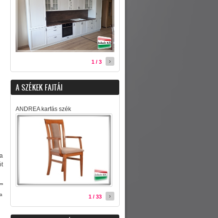
›
1 / 3
A SZÉKEK FAJTÁI
ANDREA karfás szék
 a
ót
sa
›
1 / 33