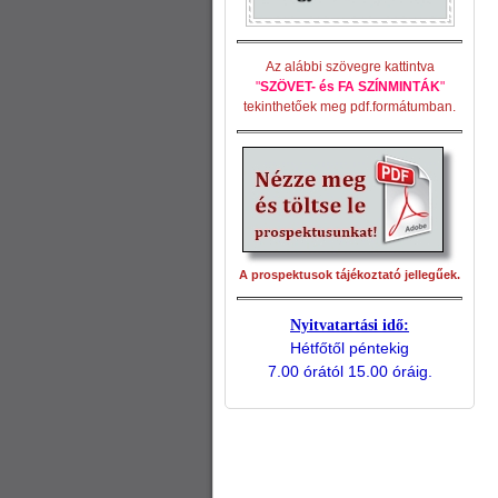
Az alábbi szövegre kattintva
"
SZÖVET- és FA SZÍNMINTÁK
"
tekinthetőek meg pdf.formátumban.
A prospektusok tájékoztató jellegűek.
Nyitvatartási idő:
Hétfőtől péntekig
7.00 órától 15.00 óráig.