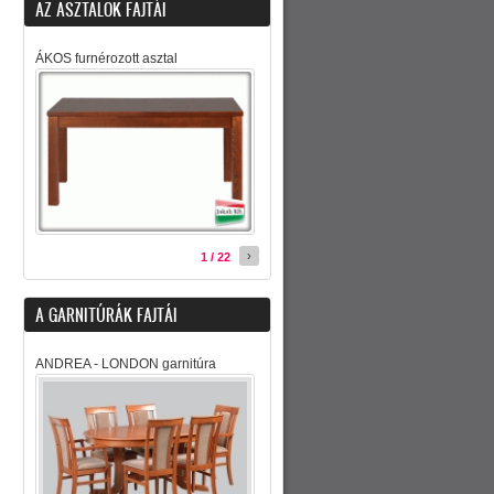
AZ ASZTALOK FAJTÁI
ÁKOS furnérozott asztal
›
1 / 22
A GARNITÚRÁK FAJTÁI
ANDREA - LONDON garnitúra