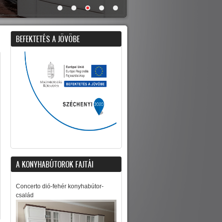
BEFEKTETÉS A JÖVÖBE
A KONYHABÚTOROK FAJTÁI
Concerto dió-fehér konyhabútor-
család