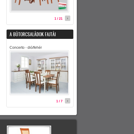
›
1 / 21
A BÚTORCSALÁDOK FAJTÁI
Concerto - dió/fehér
›
1 / 7