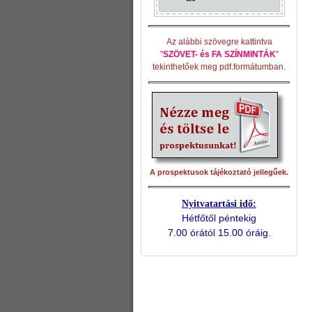
Az alábbi szövegre kattintva
"
SZÖVET- és FA SZÍNMINTÁK
"
tekinthetőek meg pdf.formátumban.
A prospektusok tájékoztató jellegűek.
Nyitvatartási idő:
Hétfőtől péntekig
7.00 órától 15.00 óráig.