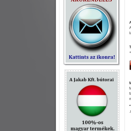
A
l
T
+
M
f
n
J