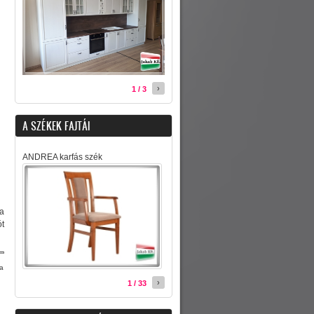
›
1 / 3
A SZÉKEK FAJTÁI
ANDREA karfás szék
 a
ót
sa
›
1 / 33