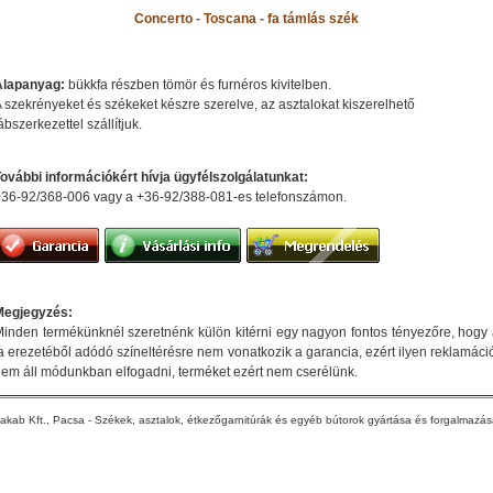
Concerto - Toscana - fa támlás szék
Alapanyag:
bükkfa részben tömör és furnéros kivitelben.
 szekrényeket és székeket készre szerelve, az asztalokat kiszerelhető
ábszerkezettel szállítjuk.
ovábbi információkért hívja ügyfélszolgálatunkat:
36-92/368-006 vagy a +36-92/388-081-es telefonszámon.
Megjegyzés:
inden termékünknél szeretnénk külön kitérni egy nagyon fontos tényezőre, hogy
a erezetéből adódó színeltérésre nem vonatkozik a garancia, ezért ilyen reklamáci
em áll módunkban elfogadni, terméket ezért nem cserélünk.
akab Kft., Pacsa - Székek, asztalok, étkezőgarnitúrák és egyéb bútorok gyártása és forgalmazá