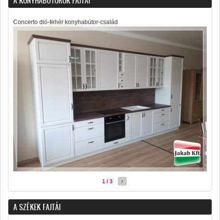
A KONYHABÚTOROK FAJTÁI
Concerto dió-fehér konyhabútor-család
1 / 3
›
A SZÉKEK FAJTÁI