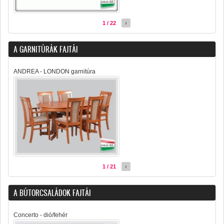
1 / 22
›
A GARNITÚRÁK FAJTÁI
ANDREA - LONDON garnitúra
1 / 21
›
A BÚTORCSALÁDOK FAJTÁI
Concerto - dió/fehér