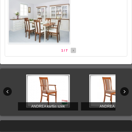
1 / 7
›
itúra
ANDREA karfás szék
ANDREA szék