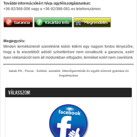
További információkért hívja ügyfélszolgálatunkat:
+36-92/368-006 vagy a +36-92/388-081-es telefonszámon.
Megjegyzés:
Minden termékünknél szeretnénk külön kitérni egy nagyon fontos tényezőre,
hogy a fa erezetéből adódó színeltérésre nem vonatkozik a garancia, ezért
ilyen reklamációt nem áll módunkban elfogadni, terméket ezért nem cserélünk.
Jakab Kft., Pacsa - Székek, asztalok, étkezőgarnitúrák és egyéb bútorok gyártása és
forgalmazása
VÁLASSZON!