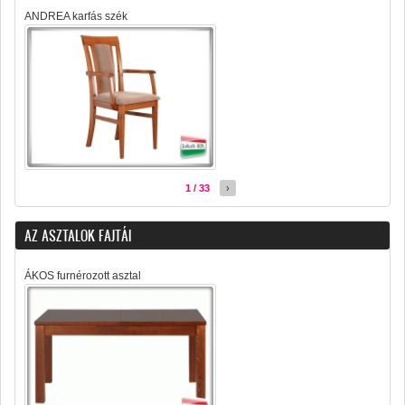
ANDREA karfás szék
1 / 33
›
AZ ASZTALOK FAJTÁI
ÁKOS furnérozott asztal