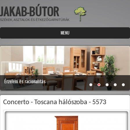
JAKAB-BÚTOR
Ugrás a tartalomra
SZÉKEK, ASZTALOK ÉS ÉTKEZŐGARNITÚRÁK
MENU
Érzelem és racionalitás
345
Concerto - Toscana hálószoba - 5573