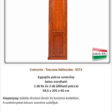
Concerto - Toscana hálószoba - 5573
Egyajtós polcos szekrény
balos sorolható
1 db fix és 3 db állítható polccal
59,5 x 205 x 60 cm
Alapanyag:
bükkfa részben tömör és furnéros kivitelben.
A szekrényeket készre szerelve szállítjuk.