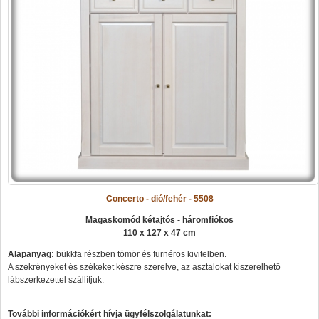
Concerto - dió/fehér - 5508
Magaskomód kétajtós - háromfiókos
110 x 127 x 47 cm
Alapanyag:
bükkfa részben tömör és furnéros kivitelben.
A szekrényeket és székeket készre szerelve, az asztalokat kiszerelhető
lábszerkezettel szállítjuk.
További információkért hívja ügyfélszolgálatunkat: