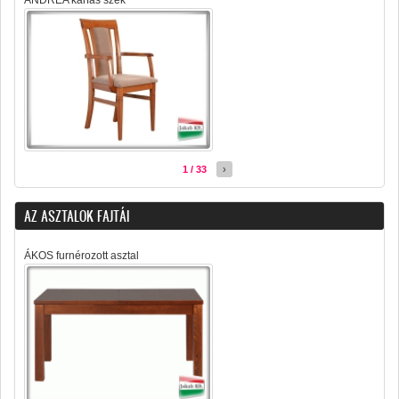
ANDREA karfás szék
1 / 33
›
AZ ASZTALOK FAJTÁI
ÁKOS furnérozott asztal