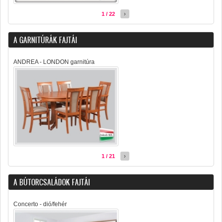
1 / 22
›
A GARNITÚRÁK FAJTÁI
ANDREA - LONDON garnitúra
1 / 21
›
A BÚTORCSALÁDOK FAJTÁI
Concerto - dió/fehér