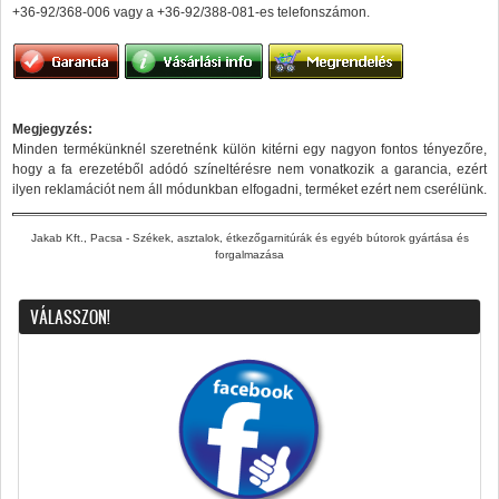
+36-92/368-006 vagy a +36-92/388-081-es telefonszámon.
Megjegyzés:
Minden termékünknél szeretnénk külön kitérni egy nagyon fontos tényezőre,
hogy a fa erezetéből adódó színeltérésre nem vonatkozik a garancia, ezért
ilyen reklamációt nem áll módunkban elfogadni, terméket ezért nem cserélünk.
Jakab Kft., Pacsa - Székek, asztalok, étkezőgarnitúrák és egyéb bútorok gyártása és
forgalmazása
VÁLASSZON!