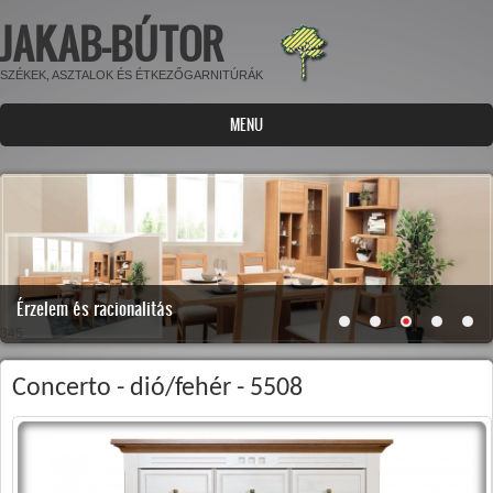
JAKAB-BÚTOR
Ugrás a tartalomra
SZÉKEK, ASZTALOK ÉS ÉTKEZŐGARNITÚRÁK
MENU
Érzelem és racionalitás
345
Concerto - dió/fehér - 5508