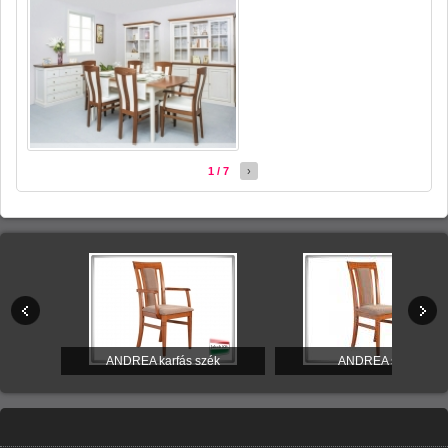
1 / 7
›
itúra
ANDREA karfás szék
ANDREA szék