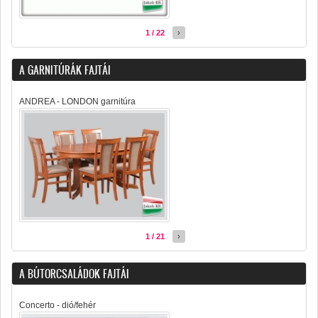
1 / 22
›
A GARNITÚRÁK FAJTÁI
ANDREA - LONDON garnitúra
1 / 21
›
A BÚTORCSALÁDOK FAJTÁI
Concerto - dió/fehér