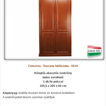
Concerto - Toscana hálószoba - 5534
Kétajtós akasztós szekrény
balos sorolható
1 db fix polccal
105,5 x 205 x 60 cm
Alapanyag:
bükkfa részben tömör és furnéros kivitelben.
A szekrényeket készre szerelve szállítjuk.