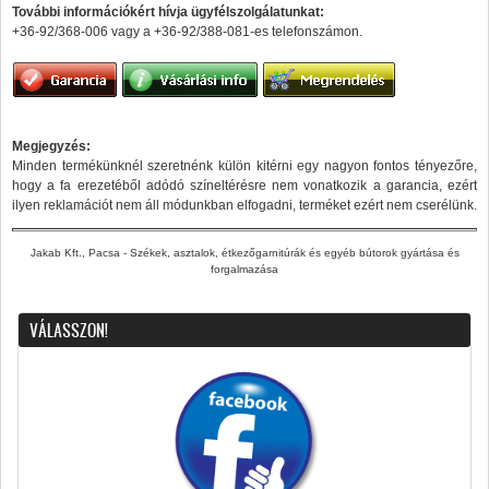
További információkért hívja ügyfélszolgálatunkat:
+36-92/368-006 vagy a +36-92/388-081-es telefonszámon.
Megjegyzés:
Minden termékünknél szeretnénk külön kitérni egy nagyon fontos tényezőre,
hogy a fa erezetéből adódó színeltérésre nem vonatkozik a garancia, ezért
ilyen reklamációt nem áll módunkban elfogadni, terméket ezért nem cserélünk.
Jakab Kft., Pacsa - Székek, asztalok, étkezőgarnitúrák és egyéb bútorok gyártása és
forgalmazása
VÁLASSZON!