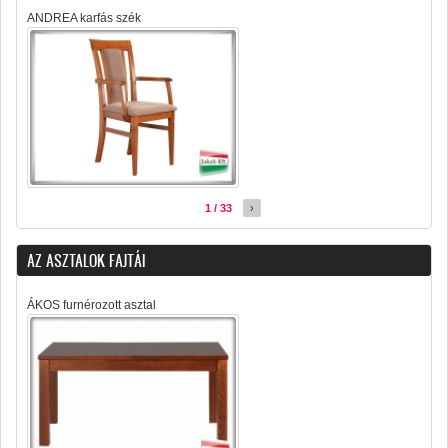
ANDREA karfás szék
1 / 33
›
AZ ASZTALOK FAJTÁI
ÁKOS furnérozott asztal