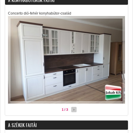
A KONYHABÚTOROK FAJTÁI
Concerto dió-fehér konyhabútor-család
1 / 3
›
A SZÉKEK FAJTÁI