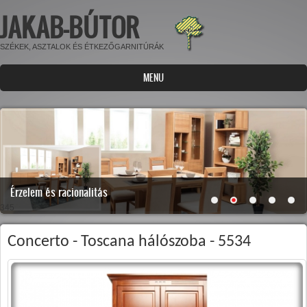
JAKAB-BÚTOR
Ugrás a tartalomra
SZÉKEK, ASZTALOK ÉS ÉTKEZŐGARNITÚRÁK
MENU
Érzelem és racionalitás
345
Concerto - Toscana hálószoba - 5534