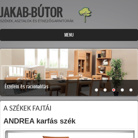
JAKAB-BÚTOR
Ugrás a tartalomra
SZÉKEK, ASZTALOK ÉS ÉTKEZŐGARNITÚRÁK
MENU
Érzelem és racionalitás
345
A SZÉKEK FAJTÁI
ANDREA karfás szék