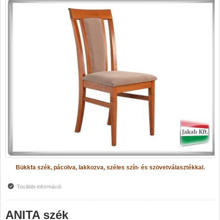
Bükkfa szék, pácolva, lakkozva, széles szín- és szövetválasztékkal.
További információ
ANDREA szék tartalommal kapcsolatosan
ANITA szék