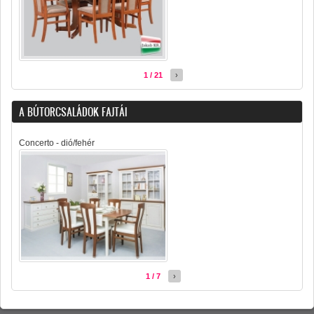
1 / 21
›
A BÚTORCSALÁDOK FAJTÁI
Concerto - dió/fehér
1 / 7
›