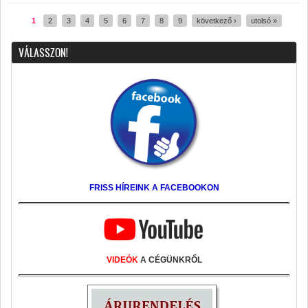
1
2
3
4
5
6
7
8
9
következő ›
utolsó »
Oldalak
VÁLASSZON!
FRISS HÍREINK A FACEBOOKON
VIDEÓK
A CÉGÜNKRŐL