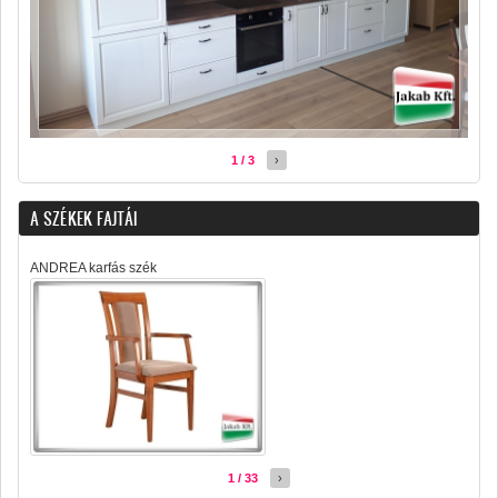
1 / 3
›
A SZÉKEK FAJTÁI
ANDREA karfás szék
1 / 33
›