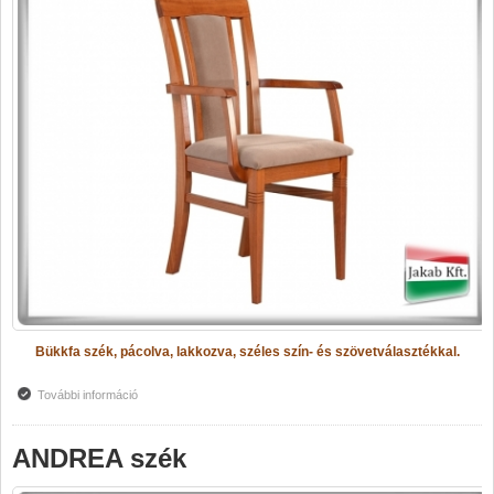
Bükkfa szék, pácolva, lakkozva, széles szín- és szövetválasztékkal.
További információ
ANDREA karfás szék tartalommal kapcsolatosan
ANDREA szék