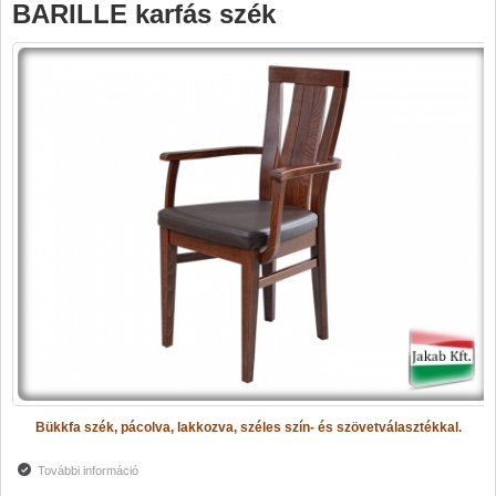
BARILLE karfás szék
Bükkfa szék, pácolva, lakkozva, széles szín- és szövetválasztékkal.
További információ
BARILLE karfás szék tartalommal kapcsolatosan