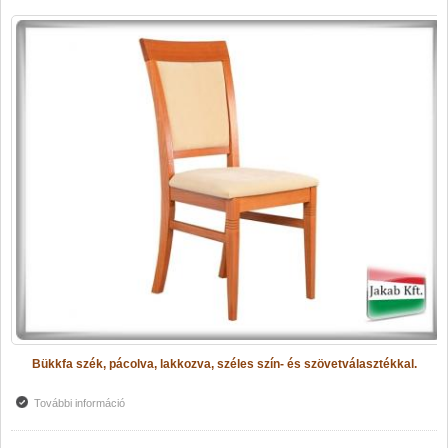
Bükkfa szék, pácolva, lakkozva, széles szín- és szövetválasztékkal.
További információ
ANITA szék tartalommal kapcsolatosan