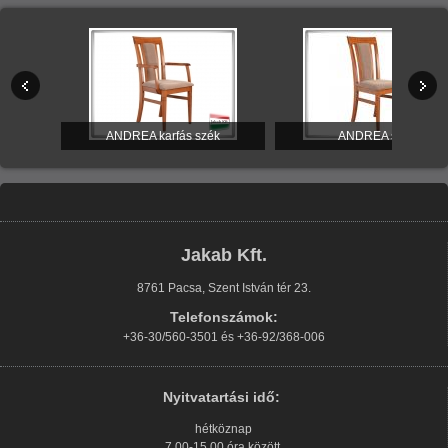
itúra
ANDREA karfás szék
ANDREA szék
Jakab Kft.
8761 Pacsa, Szent István tér 23.
Telefonszámok:
+36-30/560-3501 és +36-92/368-006
Nyitvatartási idő:
hétköznap
7.00-15.00 óra között.